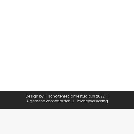
B&B
B&B
Door
Geerte de Haan
april 7, 2022
Design by :::
scholtenreclamestudio.nl
2022 :::
Algemene voorwaarden
I
Privacyverklaring