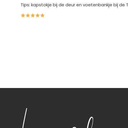
Tips: kapstokje bij de deur en voetenbankje bij de 
n wij een heerlijk
Wat een zalige plek om te verblijven! De
Wa