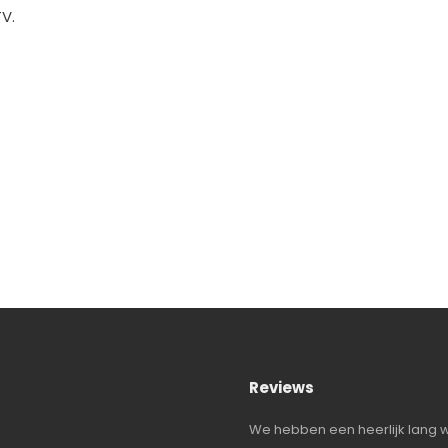
TV.
Reviews
t een heerlijk plekje, lieve gastvrouw
We hebben een heerlijk lang