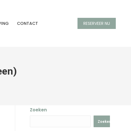
VING
CONTACT
RESERVEER NU
een)
Zoeken
Zoeken