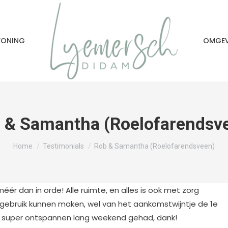
WONING
OMGE
 & Samantha (Roelofarendsv
Je bent hier:
Home
Testimonials
Rob & Samantha (Roelofarendsveen)
méér dan in orde! Alle ruimte, en alles is ook met zorg
 gebruik kunnen maken, wel van het aankomstwijntje de 1e
n super ontspannen lang weekend gehad, dank!