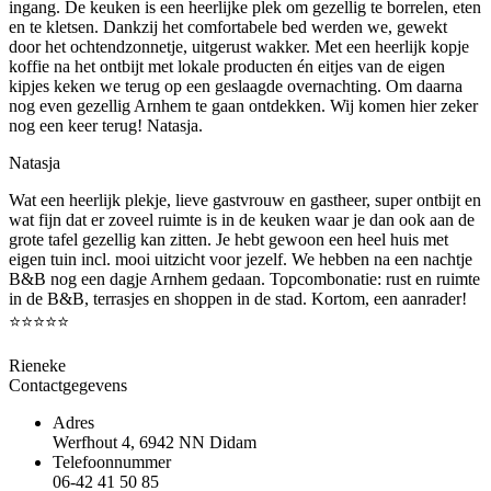
ingang. De keuken is een heerlijke plek om gezellig te borrelen, eten
en te kletsen. Dankzij het comfortabele bed werden we, gewekt
door het ochtendzonnetje, uitgerust wakker. Met een heerlijk kopje
koffie na het ontbijt met lokale producten én eitjes van de eigen
kipjes keken we terug op een geslaagde overnachting. Om daarna
nog even gezellig Arnhem te gaan ontdekken. Wij komen hier zeker
nog een keer terug! Natasja.
Natasja
Wat een heerlijk plekje, lieve gastvrouw en gastheer, super ontbijt en
wat fijn dat er zoveel ruimte is in de keuken waar je dan ook aan de
grote tafel gezellig kan zitten. Je hebt gewoon een heel huis met
eigen tuin incl. mooi uitzicht voor jezelf. We hebben na een nachtje
B&B nog een dagje Arnhem gedaan. Topcombonatie: rust en ruimte
in de B&B, terrasjes en shoppen in de stad. Kortom, een aanrader!
⭐️⭐️⭐️⭐️⭐️
Rieneke
Contactgegevens
Adres
Werfhout 4, 6942 NN Didam
Telefoonnummer
06-42 41 50 85